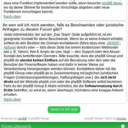
dass eine Funktion implementiert werden sollte, dann besuche
phpBB Ideas
,
wo du deine Stimme für bestehende Vorschläge abgeben oder neue
Funktionen vorschlagen kannst.
Nach oben
An wen soll ich mich wenden, falls es Beschwerden oder juristische
Anfragen zu diesem Forum gibt?
Jeder Administrator, der auf der „Das Team“-Seite aufgeführt ist, ist ein
geeigneter Kontakt für deine Beschwerde. Wenn du so keine Antwort erhältst,
solltest du den Besitzer der Domain kontaktieren (führe dazu eine
„WHOIS“-
Abfrage
durch) oder — falls diese Seite bei einem kostenlosen Webhoster
wie z. B. Yahoo!, free.fr, funpic.de usw. liegt — den Support oder den Abuse-
Kontakt des betreffenden Dienstes. Bitte beachte, dass die phpBB Group und
phpBB.de
absolut keinen Einfluss
auf die Benutzung oder den oder die
Benutzer der Forensoftware haben und dafür in keiner Weise zur
Verantwortung herangezogen werden können. Kontaktiere daher nie die
phpBB Group oder phpBB.de in Zusammenhang mit jeglichen juristischen
Fragen (Unterlassungserklärungen, Haftungsfragen usw.), die
sich nicht
direkt
auf die Website phpbb.com oder die phpBB-Software selbst beziehen.
Falls du der phpBB Group E-Mails schreibst, die die
Softwarenutzung durch
Dritte
betreffen, so wirst du, wenn überhaupt, höchstens eine knappe Antwort
erhalten.
Nach oben
Switch to full style
Powered by
phpBB
© phpBB Group.
phpBB Mobile / SEO by
Artodia
.
Foren-Übersicht