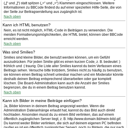
(„[“ und „]“) statt spitzen („<“ und „>“) Klammern eingeschlossen. Weitere
Informationen zu BBCode findest du auf einer speziellen Hilfe-Seite, die von
der Seite zur Beitragserstellung aus zugänglich ist.
Nach oben
Kann ich HTML benutzen?
Nein, es ist nicht möglich, HTML-Code in Beiträgen zu verwenden. Die
meisten Formatierungsmöglichkeiten, die HTML bietet, können über BBCode
erreicht werden.
Nach oben
Was sind Smilies?
Smilies sind kleine Bilder, die benutzt werden können, um ein Gefühl
auszudrücken. Für jeden Smilie gibt es einen kurzen Code, z. B. bedeutet :)
fröhlich und :( traurig. Die Liste aller Smilies kannst du beim Verfassen eines
Beitrags sehen. Versuche bitte trotzdem, Smilies nicht zu häufig zu benutzen,
sie können einen Beitrag schnell unlesbar machen und ein Moderator könnte
deshalb deinen Beitrag entsprechend überarbeiten oder gar komplett
löschen. Die Board-Administration kann auch die Anzahl der Smilies
begrenzen, die du in einem Beitrag benutzen kannst.
Nach oben
Kann ich Bilder in meine Beiträge einfügen?
Ja, Bilder können in deinem Beitrag angezeigt werden. Wenn die
Administration Dateianhänge erlaubt hat, kannst du das Bild auch direkt
hochladen. Ansonsten musst du zu einem Bild verlinken, das auf einem
öffentlich zugänglichen Server liegt, z. B. http://www.domain.tld/mein-bild.gif.
Du kannst weder Bilder verlinken, die sich auf deinem eigenen PC befinden
(außer es ist ein öffentlich zugänglicher Server), noch zu Bildern, die nur nach