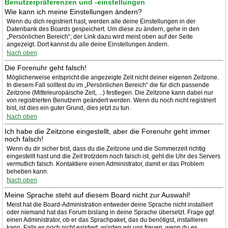
Benutzerpräferenzen und -einstellungen
Wie kann ich meine Einstellungen ändern?
Wenn du dich registriert hast, werden alle deine Einstellungen in der
Datenbank des Boards gespeichert. Um diese zu ändern, gehe in den
„Persönlichen Bereich“; der Link dazu wird meist oben auf der Seite
angezeigt. Dort kannst du alle deine Einstellungen ändern.
Nach oben
Die Forenuhr geht falsch!
Möglicherweise entspricht die angezeigte Zeit nicht deiner eigenen Zeitzone.
In diesem Fall solltest du im „Persönlichen Bereich“ die für dich passende
Zeitzone (Mitteleuropäische Zeit, ...) festlegen. Die Zeitzone kann dabei nur
von registrierten Benutzern geändert werden. Wenn du noch nicht registriert
bist, ist dies ein guter Grund, dies jetzt zu tun.
Nach oben
Ich habe die Zeitzone eingestellt, aber die Forenuhr geht immer
noch falsch!
Wenn du dir sicher bist, dass du die Zeitzone und die Sommerzeit richtig
eingestellt hast und die Zeit trotzdem noch falsch ist, geht die Uhr des Servers
vermutlich falsch. Kontaktiere einen Administrator, damit er das Problem
beheben kann.
Nach oben
Meine Sprache steht auf diesem Board nicht zur Auswahl!
Meist hat die Board-Administration entweder deine Sprache nicht installiert
oder niemand hat das Forum bislang in deine Sprache übersetzt. Frage ggf.
einen Administrator, ob er das Sprachpaket, das du benötigst, installieren
kann. Falls es noch nicht existiert, würden wir uns freuen, wenn du es