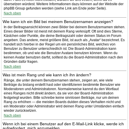
übersetzen würdest. Weitere Informationen dazu können auf der Website der
phpBB Group gefunden werden (siehe Link am Ende jeder Seite).
Nach oben
Wie kann ich ein Bild bei meinem Benutzernamen anzeigen?
In der Beitragsansicht können zwei Bilder bei deinem Benutzernamen stehen.
Eines dieser Bilder ist meist mit deinem Rang verknüpft: Oft sind dies Sterne,
Kästchen oder Punkte, die deine Beitragszahl oder deinen Status im Forum
angeben. Das andere, meist größere Bild, ist auch als „Avatar“ bezeichnet. Es
handelt sich hierbei in der Regel um ein persönliches Bild, welches von
Benutzer zu Benutzer unterschiedlich ist. Die Board-Administration kann
bestimmen, ob und wie die Benutzer Avatare benutzen können. Wenn du
keinen Avatar benutzen darfst, solltest du die Board-Administration nach den
Gründen dafür fragen.
Nach oben
Was ist mein Rang und wie kann ich ihn ändern?
Ränge, die unter deinem Benutzernamen stehen, zeigen an, wie viele
Beiträge du bislang erstellt hast oder identifizieren bestimmte Benutzer wie
Moderatoren und Administratoren. Normalerweise kannst du den Wortlaut
eines Ranges nicht direkt ändern, da sie von der Board-Administration
festgelegt wurden. Bitte schreibe keine sinnlosen Beiträge, nur um deinen
Rang zu erhöhen — die meisten Boards dulden dieses Verhalten nicht und
ein Moderator oder Administrator wird deinen Rang unter Umständen einfach
wieder zurücksetzen.
Nach oben
Wenn ich bei einem Benutzer auf den E-Mail-Link klicke, werde ich
aufgefordert, mich anzumelden.