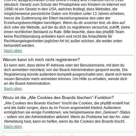
COPPA, ausgeschrieben Child Online Privacy and Protection Act of 1998
(deutsch: Gesetz zum Schutz der Privatsphäre von Kindern im Internet von
1998) ist ein Gesetz in den USA, welches festlegt, dass Websites, die
möglicherweise persönliche Daten von Kindern unter 13 Jahren erheben,
hierzu die Zustimmung der Eltern beziehungsweise des oder der
Erziehungsberechtigten benötigen. Wenn du dir unsicher bist, ob dies auf
dich oder die Website, auf der du dich zu registrieren versuchst, zutrifft, ziehe
einen rechtlichen Beistand zu Rate. Bitte beachte, dass das phpBB-Team
keine Rechtsberatung anbieten kann und nicht die Anlaufstelle für
Rechtsangelegenheiten jeglicher Art ist; außer solchen, die weiter unten
behandelt werden.
Nach oben
Warum kann ich mich nicht registrieren?
Es kann sein, dass deine IP-Adresse oder der Benutzername, mit dem du
dich anmelden möchtest, von der Board-Administration gesperrt wurde. Die
Registrierung könnte außerdem komplett ausgeschaltet sein, damit sich keine
neuen Benutzer mehr anmelden können. Um Hilfe zu erhalten, wende dich
an die Board-Administration.
Nach oben
Wozu ist die „Alle Cookies des Boards löschen“-Funktion?
„Alle Cookies des Boards löschen“ löscht die Cookies, die phpBB erstellt hat
und die dafür sorgen, dass du im Forum angemeldet bleibst. Außerdem
ermöglichen sie einige Funktionen, wie beispielsweise den „Gelesen“-Status
– sofern von der Administration aktiviert. Wenn du Probleme bei der An- oder
Abmeldung hast, kann es helfen, wenn du die Cookies des Boards löscht.
Nach oben