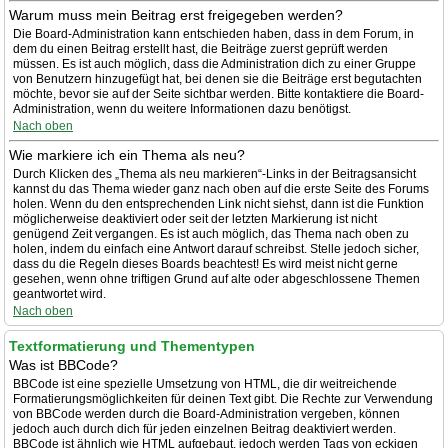
Warum muss mein Beitrag erst freigegeben werden?
Die Board-Administration kann entschieden haben, dass in dem Forum, in
dem du einen Beitrag erstellt hast, die Beiträge zuerst geprüft werden
müssen. Es ist auch möglich, dass die Administration dich zu einer Gruppe
von Benutzern hinzugefügt hat, bei denen sie die Beiträge erst begutachten
möchte, bevor sie auf der Seite sichtbar werden. Bitte kontaktiere die Board-
Administration, wenn du weitere Informationen dazu benötigst.
Nach oben
Wie markiere ich ein Thema als neu?
Durch Klicken des „Thema als neu markieren“-Links in der Beitragsansicht
kannst du das Thema wieder ganz nach oben auf die erste Seite des Forums
holen. Wenn du den entsprechenden Link nicht siehst, dann ist die Funktion
möglicherweise deaktiviert oder seit der letzten Markierung ist nicht
genügend Zeit vergangen. Es ist auch möglich, das Thema nach oben zu
holen, indem du einfach eine Antwort darauf schreibst. Stelle jedoch sicher,
dass du die Regeln dieses Boards beachtest! Es wird meist nicht gerne
gesehen, wenn ohne triftigen Grund auf alte oder abgeschlossene Themen
geantwortet wird.
Nach oben
Textformatierung und Thementypen
Was ist BBCode?
BBCode ist eine spezielle Umsetzung von HTML, die dir weitreichende
Formatierungsmöglichkeiten für deinen Text gibt. Die Rechte zur Verwendung
von BBCode werden durch die Board-Administration vergeben, können
jedoch auch durch dich für jeden einzelnen Beitrag deaktiviert werden.
BBCode ist ähnlich wie HTML aufgebaut, jedoch werden Tags von eckigen