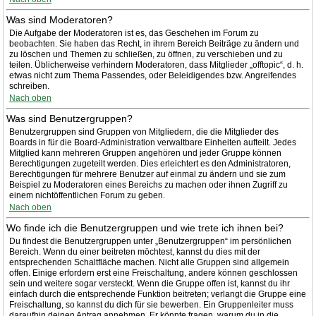
Was sind Moderatoren?
Die Aufgabe der Moderatoren ist es, das Geschehen im Forum zu
beobachten. Sie haben das Recht, in ihrem Bereich Beiträge zu ändern und
zu löschen und Themen zu schließen, zu öffnen, zu verschieben und zu
teilen. Üblicherweise verhindern Moderatoren, dass Mitglieder „offtopic“, d. h.
etwas nicht zum Thema Passendes, oder Beleidigendes bzw. Angreifendes
schreiben.
Nach oben
Was sind Benutzergruppen?
Benutzergruppen sind Gruppen von Mitgliedern, die die Mitglieder des
Boards in für die Board-Administration verwaltbare Einheiten aufteilt. Jedes
Mitglied kann mehreren Gruppen angehören und jeder Gruppe können
Berechtigungen zugeteilt werden. Dies erleichtert es den Administratoren,
Berechtigungen für mehrere Benutzer auf einmal zu ändern und sie zum
Beispiel zu Moderatoren eines Bereichs zu machen oder ihnen Zugriff zu
einem nichtöffentlichen Forum zu geben.
Nach oben
Wo finde ich die Benutzergruppen und wie trete ich ihnen bei?
Du findest die Benutzergruppen unter „Benutzergruppen“ im persönlichen
Bereich. Wenn du einer beitreten möchtest, kannst du dies mit der
entsprechenden Schaltfläche machen. Nicht alle Gruppen sind allgemein
offen. Einige erfordern erst eine Freischaltung, andere können geschlossen
sein und weitere sogar versteckt. Wenn die Gruppe offen ist, kannst du ihr
einfach durch die entsprechende Funktion beitreten; verlangt die Gruppe eine
Freischaltung, so kannst du dich für sie bewerben. Ein Gruppenleiter muss
daraufhin deinen Antrag annehmen. Er könnte fragen, warum du in die