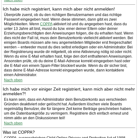
Nach oben
Ich habe mich registriert, kann mich aber nicht anmelden!
Überprüfe zuerst, ob du den richtigen Benutzernamen und das richtige
Passwort eingegeben hast. Wenn diese stimmen, dann gibt es zwei
Möglichkeiten. Wenn
COPPA
aktiviert ist und du angegeben hast, dass du
unter 13 Jahre alt bist, musst du bzw. einer deiner Eltern oder deiner
Erziehungsberechtigten den Anweisungen folgen, die du erhalten hast. Wenn
dies nicht der Fall ist, muss dein Benutzerkonto vielleicht aktiviert werden. Bei
einigen Boards müssen alle neu angemeldeten Mitglieder erst freigeschaltet
werden – entweder musst du dies selbst erledigen oder ein Administrator. Bei
der Registrierung wurde dir mitgeteilt, ob eine Aktivierung nötig ist oder nicht.
Wenn du eine E-Mail erhalten hast, folge den dort enthaltenen Anweisungen.
Ansonsten prüfe, ob du deine E-Mail-Adresse korrekt eingegeben hast oder
die E-Mail von einem Spam-Filter blockiert wurde. Wenn du dir sicher bist,
dass deine E-Mail-Adresse korrekt eingegeben wurde, dann kontaktiere
einen Administrator.
Nach oben
Ich habe mich vor einiger Zeit registriert, kann mich aber nicht mehr
anmelden?!
Es kann sein, dass ein Administrator dein Benutzerkonto aus verschieden
Gründen deaktiviert oder gelöscht hat. Außerdem löschen viele Boards
regelmäßig Benutzer, die für längere Zeit keine Beiträge geschrieben haben,
um die Datenbankgröße zu verringern. Registriere dich einfach erneut und
nimm aktiv an den Diskussionen teil!
Nach oben
Was ist COPPA?