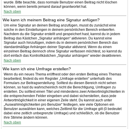
wurde. Bitte beachte, dass normale Benutzer einen Beitrag nicht löschen
können, wenn bereits jemand darauf geantwortet hat.
Nach oben
Wie kann ich meinem Beitrag eine Signatur anfügen?
Um eine Signatur an deinen Beitrag anzufügen, musst du zunächst eine
solche in den Einstellungen in deinem persönlichen Bereich entwerfen.
Nachdem du die Signatur erstellt und gespeichert hast, kannst du in jedem
Beitrag das Kästchen „Signatur anhängen“ aktivieren. Du kannst eine
Signatur auch hinzufügen, indem du in deinem persönlichen Bereich das
standardmäßige Anhängen deiner Signatur aktivierst. Wenn du einen
einzelnen Beitrag dennoch ohne Signatur verfassen möchtest, so kannst du
dort einfach das Kontrollkästchen „Signatur anhängen“ wieder deaktivieren.
Nach oben
Wie kann ich eine Umfrage erstellen?
Wenn du ein neues Thema eröffnest oder den ersten Beitrag eines Themas
bearbeitest, findest du ein Register „Umfrage erstellen“ unterhalb des
Formulars zur Beitragserstellung. Solltest du diesen Bereich nicht sehen
können, so hast du wahrscheinlich nicht die Berechtigung, Umfragen zu
erstellen. Du solltest einen Titel und mindestens zwei Antwortmöglichkeiten in
die entsprechenden Felder eingeben und dabei sicherstellen, dass jede
Antwortmöglichkeit in einer eigenen Zeile steht. Du kannst auch unter
„Auswahlmöglichkeiten pro Benutzer“ festlegen, wie viele Optionen ein
Benutzer auswählen kann, welches Zeitlimit für die Umfrage gilt (0 bedeutet
dabei eine zeitlich unbegrenzte Umfrage) und schließlich, ob die Benutzer
ihre Stimme ändern können.
Nach oben