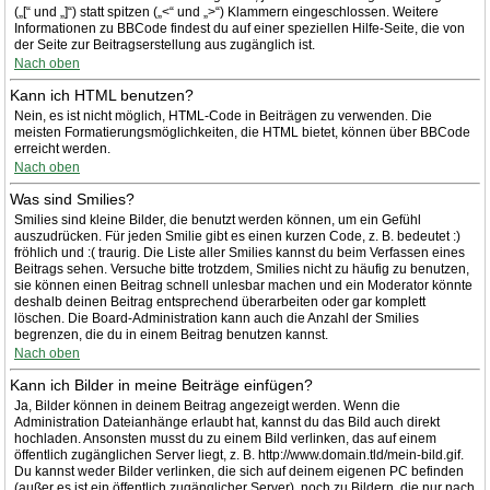
(„[“ und „]“) statt spitzen („<“ und „>“) Klammern eingeschlossen. Weitere
Informationen zu BBCode findest du auf einer speziellen Hilfe-Seite, die von
der Seite zur Beitragserstellung aus zugänglich ist.
Nach oben
Kann ich HTML benutzen?
Nein, es ist nicht möglich, HTML-Code in Beiträgen zu verwenden. Die
meisten Formatierungsmöglichkeiten, die HTML bietet, können über BBCode
erreicht werden.
Nach oben
Was sind Smilies?
Smilies sind kleine Bilder, die benutzt werden können, um ein Gefühl
auszudrücken. Für jeden Smilie gibt es einen kurzen Code, z. B. bedeutet :)
fröhlich und :( traurig. Die Liste aller Smilies kannst du beim Verfassen eines
Beitrags sehen. Versuche bitte trotzdem, Smilies nicht zu häufig zu benutzen,
sie können einen Beitrag schnell unlesbar machen und ein Moderator könnte
deshalb deinen Beitrag entsprechend überarbeiten oder gar komplett
löschen. Die Board-Administration kann auch die Anzahl der Smilies
begrenzen, die du in einem Beitrag benutzen kannst.
Nach oben
Kann ich Bilder in meine Beiträge einfügen?
Ja, Bilder können in deinem Beitrag angezeigt werden. Wenn die
Administration Dateianhänge erlaubt hat, kannst du das Bild auch direkt
hochladen. Ansonsten musst du zu einem Bild verlinken, das auf einem
öffentlich zugänglichen Server liegt, z. B. http://www.domain.tld/mein-bild.gif.
Du kannst weder Bilder verlinken, die sich auf deinem eigenen PC befinden
(außer es ist ein öffentlich zugänglicher Server), noch zu Bildern, die nur nach