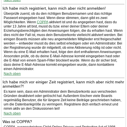
Nach oben
Ich habe mich registriert, kann mich aber nicht anmelden!
Überprüfe zuerst, ob du den richtigen Benutzernamen und das richtige
Passwort eingegeben hast. Wenn diese stimmen, dann gibt es zwei
Möglichkeiten. Wenn
COPPA
aktiviert ist und du angegeben hast, dass du
unter 13 Jahre alt bist, musst du bzw. einer deiner Eltern oder deiner
Erziehungsberechtigten den Anweisungen folgen, die du erhalten hast. Wenn
dies nicht der Fall ist, muss dein Benutzerkonto vielleicht aktiviert werden. Bei
einigen Boards müssen alle neu angemeldeten Mitglieder erst freigeschaltet
werden – entweder musst du dies selbst erledigen oder ein Administrator. Bei
der Registrierung wurde dir mitgeteilt, ob eine Aktivierung nötig ist oder nicht.
Wenn du eine E-Mail erhalten hast, folge den dort enthaltenen Anweisungen.
Ansonsten prüfe, ob du deine E-Mail-Adresse korrekt eingegeben hast oder
die E-Mail von einem Spam-Filter blockiert wurde. Wenn du dir sicher bist,
dass deine E-Mail-Adresse korrekt eingegeben wurde, dann kontaktiere
einen Administrator.
Nach oben
Ich habe mich vor einiger Zeit registriert, kann mich aber nicht mehr
anmelden?!
Es kann sein, dass ein Administrator dein Benutzerkonto aus verschieden
Gründen deaktiviert oder gelöscht hat. Außerdem löschen viele Boards
regelmäßig Benutzer, die für längere Zeit keine Beiträge geschrieben haben,
um die Datenbankgröße zu verringern. Registriere dich einfach erneut und
nimm aktiv an den Diskussionen teil!
Nach oben
Was ist COPPA?