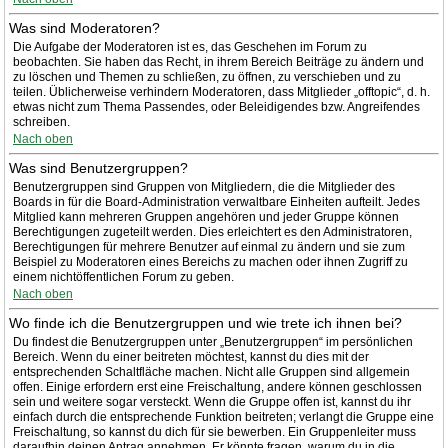
Was sind Moderatoren?
Die Aufgabe der Moderatoren ist es, das Geschehen im Forum zu
beobachten. Sie haben das Recht, in ihrem Bereich Beiträge zu ändern und
zu löschen und Themen zu schließen, zu öffnen, zu verschieben und zu
teilen. Üblicherweise verhindern Moderatoren, dass Mitglieder „offtopic“, d. h.
etwas nicht zum Thema Passendes, oder Beleidigendes bzw. Angreifendes
schreiben.
Nach oben
Was sind Benutzergruppen?
Benutzergruppen sind Gruppen von Mitgliedern, die die Mitglieder des
Boards in für die Board-Administration verwaltbare Einheiten aufteilt. Jedes
Mitglied kann mehreren Gruppen angehören und jeder Gruppe können
Berechtigungen zugeteilt werden. Dies erleichtert es den Administratoren,
Berechtigungen für mehrere Benutzer auf einmal zu ändern und sie zum
Beispiel zu Moderatoren eines Bereichs zu machen oder ihnen Zugriff zu
einem nichtöffentlichen Forum zu geben.
Nach oben
Wo finde ich die Benutzergruppen und wie trete ich ihnen bei?
Du findest die Benutzergruppen unter „Benutzergruppen“ im persönlichen
Bereich. Wenn du einer beitreten möchtest, kannst du dies mit der
entsprechenden Schaltfläche machen. Nicht alle Gruppen sind allgemein
offen. Einige erfordern erst eine Freischaltung, andere können geschlossen
sein und weitere sogar versteckt. Wenn die Gruppe offen ist, kannst du ihr
einfach durch die entsprechende Funktion beitreten; verlangt die Gruppe eine
Freischaltung, so kannst du dich für sie bewerben. Ein Gruppenleiter muss
daraufhin deinen Antrag annehmen. Er könnte fragen, warum du in die