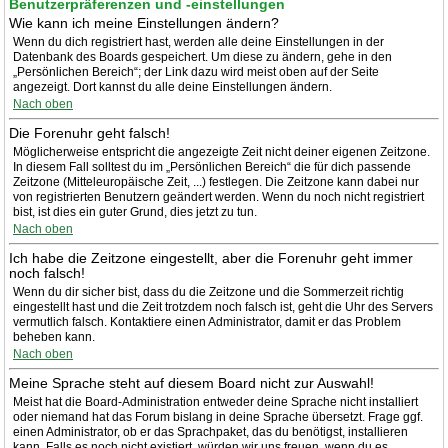
Benutzerpräferenzen und -einstellungen
Wie kann ich meine Einstellungen ändern?
Wenn du dich registriert hast, werden alle deine Einstellungen in der
Datenbank des Boards gespeichert. Um diese zu ändern, gehe in den
„Persönlichen Bereich“; der Link dazu wird meist oben auf der Seite
angezeigt. Dort kannst du alle deine Einstellungen ändern.
Nach oben
Die Forenuhr geht falsch!
Möglicherweise entspricht die angezeigte Zeit nicht deiner eigenen Zeitzone.
In diesem Fall solltest du im „Persönlichen Bereich“ die für dich passende
Zeitzone (Mitteleuropäische Zeit, ...) festlegen. Die Zeitzone kann dabei nur
von registrierten Benutzern geändert werden. Wenn du noch nicht registriert
bist, ist dies ein guter Grund, dies jetzt zu tun.
Nach oben
Ich habe die Zeitzone eingestellt, aber die Forenuhr geht immer
noch falsch!
Wenn du dir sicher bist, dass du die Zeitzone und die Sommerzeit richtig
eingestellt hast und die Zeit trotzdem noch falsch ist, geht die Uhr des Servers
vermutlich falsch. Kontaktiere einen Administrator, damit er das Problem
beheben kann.
Nach oben
Meine Sprache steht auf diesem Board nicht zur Auswahl!
Meist hat die Board-Administration entweder deine Sprache nicht installiert
oder niemand hat das Forum bislang in deine Sprache übersetzt. Frage ggf.
einen Administrator, ob er das Sprachpaket, das du benötigst, installieren
kann. Falls es noch nicht existiert, würden wir uns freuen, wenn du es