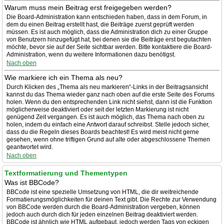
Warum muss mein Beitrag erst freigegeben werden?
Die Board-Administration kann entschieden haben, dass in dem Forum, in
dem du einen Beitrag erstellt hast, die Beiträge zuerst geprüft werden
müssen. Es ist auch möglich, dass die Administration dich zu einer Gruppe
von Benutzern hinzugefügt hat, bei denen sie die Beiträge erst begutachten
möchte, bevor sie auf der Seite sichtbar werden. Bitte kontaktiere die Board-
Administration, wenn du weitere Informationen dazu benötigst.
Nach oben
Wie markiere ich ein Thema als neu?
Durch Klicken des „Thema als neu markieren“-Links in der Beitragsansicht
kannst du das Thema wieder ganz nach oben auf die erste Seite des Forums
holen. Wenn du den entsprechenden Link nicht siehst, dann ist die Funktion
möglicherweise deaktiviert oder seit der letzten Markierung ist nicht
genügend Zeit vergangen. Es ist auch möglich, das Thema nach oben zu
holen, indem du einfach eine Antwort darauf schreibst. Stelle jedoch sicher,
dass du die Regeln dieses Boards beachtest! Es wird meist nicht gerne
gesehen, wenn ohne triftigen Grund auf alte oder abgeschlossene Themen
geantwortet wird.
Nach oben
Textformatierung und Thementypen
Was ist BBCode?
BBCode ist eine spezielle Umsetzung von HTML, die dir weitreichende
Formatierungsmöglichkeiten für deinen Text gibt. Die Rechte zur Verwendung
von BBCode werden durch die Board-Administration vergeben, können
jedoch auch durch dich für jeden einzelnen Beitrag deaktiviert werden.
BBCode ist ähnlich wie HTML aufgebaut, jedoch werden Tags von eckigen