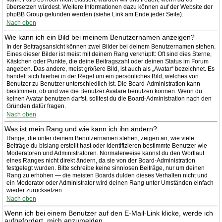
übersetzen würdest. Weitere Informationen dazu können auf der Website der
phpBB Group gefunden werden (siehe Link am Ende jeder Seite).
Nach oben
Wie kann ich ein Bild bei meinem Benutzernamen anzeigen?
In der Beitragsansicht können zwei Bilder bei deinem Benutzernamen stehen.
Eines dieser Bilder ist meist mit deinem Rang verknüpft: Oft sind dies Sterne,
Kästchen oder Punkte, die deine Beitragszahl oder deinen Status im Forum
angeben. Das andere, meist größere Bild, ist auch als „Avatar“ bezeichnet. Es
handelt sich hierbei in der Regel um ein persönliches Bild, welches von
Benutzer zu Benutzer unterschiedlich ist. Die Board-Administration kann
bestimmen, ob und wie die Benutzer Avatare benutzen können. Wenn du
keinen Avatar benutzen darfst, solltest du die Board-Administration nach den
Gründen dafür fragen.
Nach oben
Was ist mein Rang und wie kann ich ihn ändern?
Ränge, die unter deinem Benutzernamen stehen, zeigen an, wie viele
Beiträge du bislang erstellt hast oder identifizieren bestimmte Benutzer wie
Moderatoren und Administratoren. Normalerweise kannst du den Wortlaut
eines Ranges nicht direkt ändern, da sie von der Board-Administration
festgelegt wurden. Bitte schreibe keine sinnlosen Beiträge, nur um deinen
Rang zu erhöhen — die meisten Boards dulden dieses Verhalten nicht und
ein Moderator oder Administrator wird deinen Rang unter Umständen einfach
wieder zurücksetzen.
Nach oben
Wenn ich bei einem Benutzer auf den E-Mail-Link klicke, werde ich
aufgefordert, mich anzumelden.