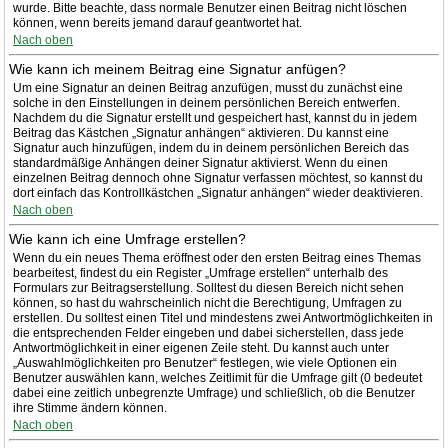
wurde. Bitte beachte, dass normale Benutzer einen Beitrag nicht löschen
können, wenn bereits jemand darauf geantwortet hat.
Nach oben
Wie kann ich meinem Beitrag eine Signatur anfügen?
Um eine Signatur an deinen Beitrag anzufügen, musst du zunächst eine
solche in den Einstellungen in deinem persönlichen Bereich entwerfen.
Nachdem du die Signatur erstellt und gespeichert hast, kannst du in jedem
Beitrag das Kästchen „Signatur anhängen“ aktivieren. Du kannst eine
Signatur auch hinzufügen, indem du in deinem persönlichen Bereich das
standardmäßige Anhängen deiner Signatur aktivierst. Wenn du einen
einzelnen Beitrag dennoch ohne Signatur verfassen möchtest, so kannst du
dort einfach das Kontrollkästchen „Signatur anhängen“ wieder deaktivieren.
Nach oben
Wie kann ich eine Umfrage erstellen?
Wenn du ein neues Thema eröffnest oder den ersten Beitrag eines Themas
bearbeitest, findest du ein Register „Umfrage erstellen“ unterhalb des
Formulars zur Beitragserstellung. Solltest du diesen Bereich nicht sehen
können, so hast du wahrscheinlich nicht die Berechtigung, Umfragen zu
erstellen. Du solltest einen Titel und mindestens zwei Antwortmöglichkeiten in
die entsprechenden Felder eingeben und dabei sicherstellen, dass jede
Antwortmöglichkeit in einer eigenen Zeile steht. Du kannst auch unter
„Auswahlmöglichkeiten pro Benutzer“ festlegen, wie viele Optionen ein
Benutzer auswählen kann, welches Zeitlimit für die Umfrage gilt (0 bedeutet
dabei eine zeitlich unbegrenzte Umfrage) und schließlich, ob die Benutzer
ihre Stimme ändern können.
Nach oben