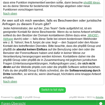
dass eine Funktion implementiert werden sollte, dann besuche
phpBB Ideas
,
wo du deine Stimme für bestehende Vorschläge abgeben oder neue
Funktionen vorschlagen kannst.
Nach oben
An wen soll ich mich wenden, falls es Beschwerden oder juristische
Anfragen zu diesem Forum gibt?
Jeder Administrator, der auf der „Das Team“-Seite aufgeführt ist, ist ein
geeigneter Kontakt für deine Beschwerde. Wenn du so keine Antwort erhältst,
solltest du den Besitzer der Domain kontaktieren (führe dazu eine
„WHOIS“-
Abfrage
durch) oder — falls diese Seite bei einem kostenlosen Webhoster
wie z. B. Yahoo!, free.fr, funpic.de usw. liegt — den Support oder den Abuse-
Kontakt des betreffenden Dienstes. Bitte beachte, dass die phpBB Group und
phpBB.de
absolut keinen Einfluss
auf die Benutzung oder den oder die
Benutzer der Forensoftware haben und dafür in keiner Weise zur
Verantwortung herangezogen werden können. Kontaktiere daher nie die
phpBB Group oder phpBB.de in Zusammenhang mit jeglichen juristischen
Fragen (Unterlassungserklärungen, Haftungsfragen usw.), die
sich nicht
direkt
auf die Website phpbb.com oder die phpBB-Software selbst beziehen.
Falls du der phpBB Group E-Mails schreibst, die die
Softwarenutzung durch
Dritte
betreffen, so wirst du, wenn überhaupt, höchstens eine knappe Antwort
erhalten.
Nach oben
Switch to full style
Powered by
phpBB
© phpBB Group.
phpBB Mobile / SEO by
Artodia
.
Foren-Übersicht