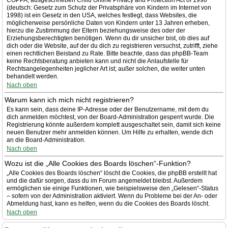
COPPA, ausgeschrieben Child Online Privacy and Protection Act of 1998
(deutsch: Gesetz zum Schutz der Privatsphäre von Kindern im Internet von
1998) ist ein Gesetz in den USA, welches festlegt, dass Websites, die
möglicherweise persönliche Daten von Kindern unter 13 Jahren erheben,
hierzu die Zustimmung der Eltern beziehungsweise des oder der
Erziehungsberechtigten benötigen. Wenn du dir unsicher bist, ob dies auf
dich oder die Website, auf der du dich zu registrieren versuchst, zutrifft, ziehe
einen rechtlichen Beistand zu Rate. Bitte beachte, dass das phpBB-Team
keine Rechtsberatung anbieten kann und nicht die Anlaufstelle für
Rechtsangelegenheiten jeglicher Art ist; außer solchen, die weiter unten
behandelt werden.
Nach oben
Warum kann ich mich nicht registrieren?
Es kann sein, dass deine IP-Adresse oder der Benutzername, mit dem du
dich anmelden möchtest, von der Board-Administration gesperrt wurde. Die
Registrierung könnte außerdem komplett ausgeschaltet sein, damit sich keine
neuen Benutzer mehr anmelden können. Um Hilfe zu erhalten, wende dich
an die Board-Administration.
Nach oben
Wozu ist die „Alle Cookies des Boards löschen“-Funktion?
„Alle Cookies des Boards löschen“ löscht die Cookies, die phpBB erstellt hat
und die dafür sorgen, dass du im Forum angemeldet bleibst. Außerdem
ermöglichen sie einige Funktionen, wie beispielsweise den „Gelesen“-Status
– sofern von der Administration aktiviert. Wenn du Probleme bei der An- oder
Abmeldung hast, kann es helfen, wenn du die Cookies des Boards löscht.
Nach oben