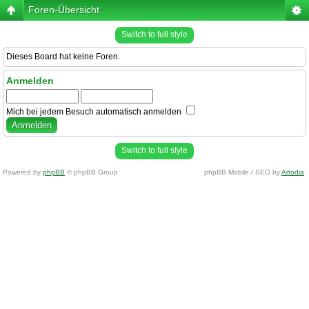
Foren-Übersicht
Switch to full style
Dieses Board hat keine Foren.
Anmelden
Mich bei jedem Besuch automatisch anmelden
Switch to full style
Powered by
phpBB
© phpBB Group.
phpBB Mobile / SEO by
Artodia
.