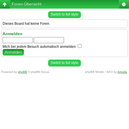
Foren-Übersicht
Switch to full style
Dieses Board hat keine Foren.
Anmelden
Mich bei jedem Besuch automatisch anmelden
Switch to full style
Powered by
phpBB
© phpBB Group.
phpBB Mobile / SEO by
Artodia
.