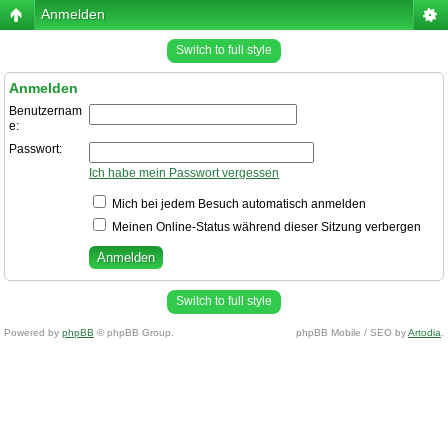
Anmelden
Switch to full style
Anmelden
Benutzernam
e:
Passwort:
Ich habe mein Passwort vergessen
Mich bei jedem Besuch automatisch anmelden
Meinen Online-Status während dieser Sitzung verbergen
Switch to full style
Powered by
phpBB
© phpBB Group.
phpBB Mobile / SEO by
Artodia
.